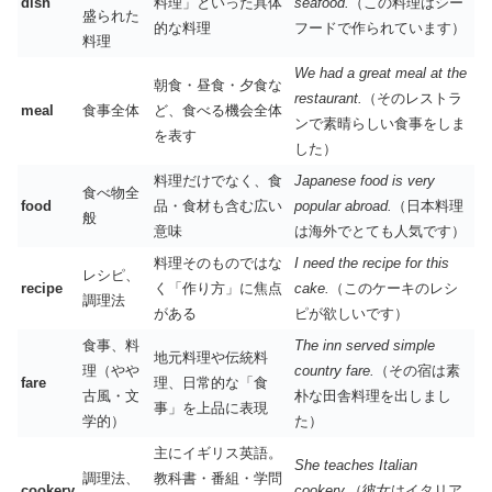
dish
料理」といった具体
seafood.
（この料理はシー
盛られた
的な料理
フードで作られています）
料理
We had a great meal at the
朝食・昼食・夕食な
restaurant.
（そのレストラ
meal
食事全体
ど、食べる機会全体
ンで素晴らしい食事をしま
を表す
した）
料理だけでなく、食
Japanese food is very
食べ物全
food
品・食材も含む広い
popular abroad.
（日本料理
般
意味
は海外でとても人気です）
料理そのものではな
I need the recipe for this
レシピ、
recipe
く「作り方」に焦点
cake.
（このケーキのレシ
調理法
がある
ピが欲しいです）
食事、料
The inn served simple
地元料理や伝統料
理（やや
country fare.
（その宿は素
fare
理、日常的な「食
古風・文
朴な田舎料理を出しまし
事」を上品に表現
学的）
た）
主にイギリス英語。
She teaches Italian
調理法、
教科書・番組・学問
cookery
cookery.
（彼女はイタリア