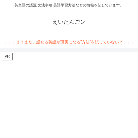
英単語の語源 文法事項 英語学習方法などの情報を記しています。
えいたんごン
→→→ え！まだ、話せる英語が現実になる”方法”を試していない？←←←
PR