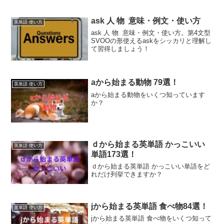
ask 人 物 意味・例文・使い方
英単語 使い方
ask 人 物 意味・例文・使い方。第4文型
SVOOの形使えるaskをシッカリと理解し
て習得しましょう！
aから始まる動物 79選！
英単語 使い方
aから始まる動物をいくつ知っています
か？
ｄから始まる英単語 かっこいい
英単語 使い方
単語173選！
ｄから始まる英単語 かっこいい単語をど
れだけ列挙できますか？
jから始まる英単語 食べ物84選！
英単語 使い方
jから始まる英単語 食べ物をいくつ知って