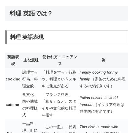
料理 英語では？
料理 英語表現
英語表
使われ方・ニュアン
主な意味
例
現
ス
調理する
「料理をする」行為
I enjoy cooking for my
cooking
行為、料
や、料理というスキ
family.
（家族のために料理
理全般
ルに焦点がある
するのが好きです）
食文化、
「フランス料理」
Italian cuisine is world-
国や地域
「和食」など、スタ
cuisine
famous.
（イタリア料理は
の料理様
イルや文化的な料理
世界的に有名です）
式
を指す
一品料
「この一皿」「代表
This dish is made with
理、皿に