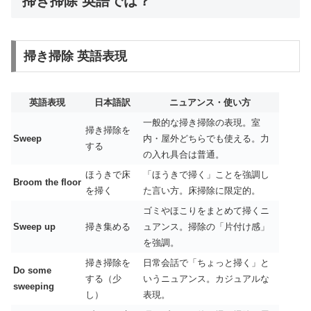
掃き掃除 英語では？
掃き掃除 英語表現
英語表現
日本語訳
ニュアンス・使い方
一般的な掃き掃除の表現。室
掃き掃除を
Sweep
内・屋外どちらでも使える。力
する
の入れ具合は普通。
ほうきで床
「ほうきで掃く」ことを強調し
Broom the floor
を掃く
た言い方。床掃除に限定的。
ゴミやほこりをまとめて掃くニ
Sweep up
掃き集める
ュアンス。掃除の「片付け感」
を強調。
掃き掃除を
日常会話で「ちょっと掃く」と
Do some
する（少
いうニュアンス。カジュアルな
sweeping
し）
表現。