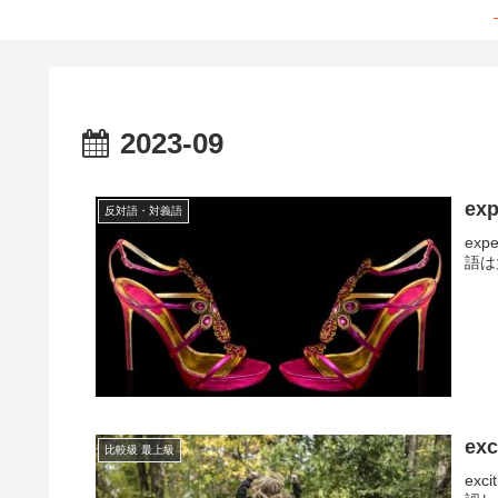
2023-09
ex
反対語・対義語
ex
語は
ex
比較級 最上級
ex