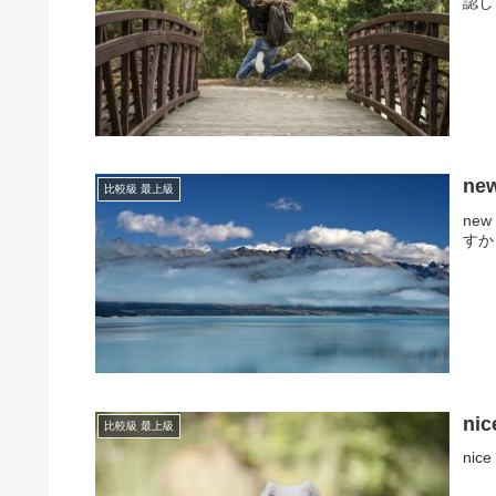
認し
n
比較級 最上級
ne
すか
n
比較級 最上級
ni