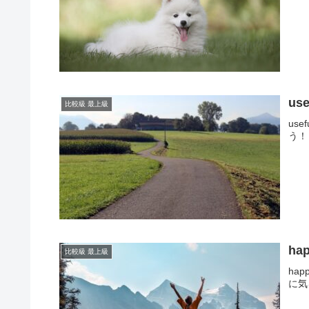
us
比較級 最上級
us
う！
ha
比較級 最上級
ha
に気