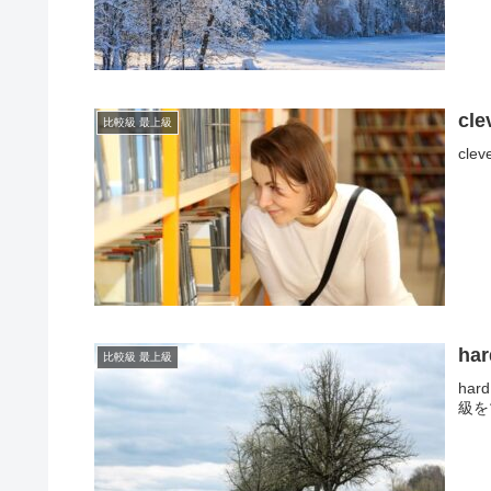
cl
比較級 最上級
cl
ha
比較級 最上級
ha
級を