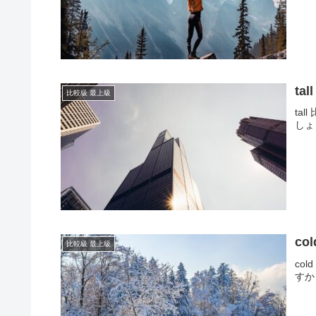
ta
比較級 最上級
ta
しょ
c
比較級 最上級
co
すか