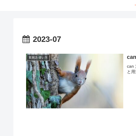
2023-07
c
英単語 使い方
ca
と用