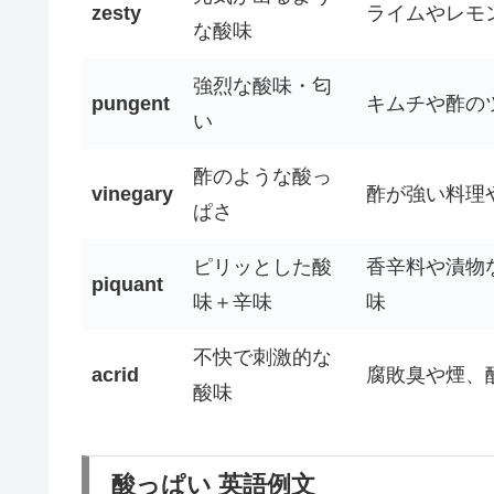
zesty
ライムやレモ
な酸味
強烈な酸味・匂
pungent
キムチや酢の
い
酢のような酸っ
vinegary
酢が強い料理
ぱさ
ピリッとした酸
香辛料や漬物
piquant
味＋辛味
味
不快で刺激的な
acrid
腐敗臭や煙、
酸味
酸っぱい 英語例文