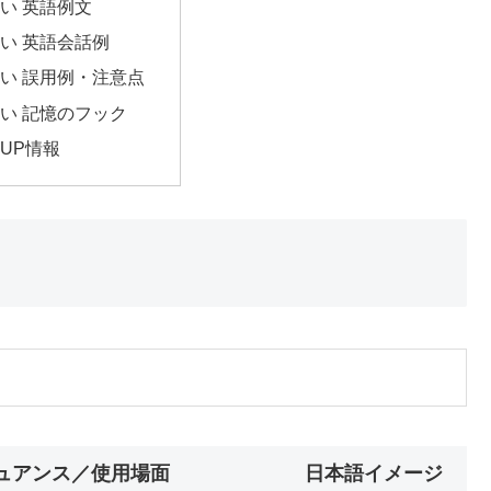
い 英語例文
い 英語会話例
い 誤用例・注意点
い 記憶のフック
UP情報
ュアンス／使用場面
日本語イメージ