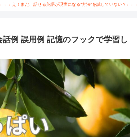
→→→ え！まだ、話せる英語が現実になる”方法”を試していない？←←
会話例 誤用例 記憶のフックで学習し