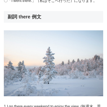
〇「I went there.」（私はそこへ行った）になります。
副詞 there 例文
1.I go there every weekend to enjoy the view. (毎週末、景