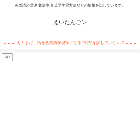
英単語の語源 文法事項 英語学習方法などの情報を記しています。
えいたんごン
→→→ え！まだ、話せる英語が現実になる”方法”を試していない？←←←
PR