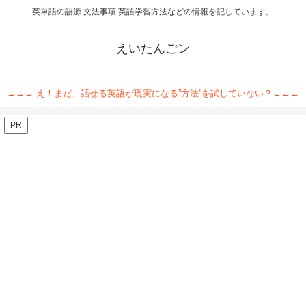
英単語の語源 文法事項 英語学習方法などの情報を記しています。
えいたんごン
→→→ え！まだ、話せる英語が現実になる”方法”を試していない？←←←
PR