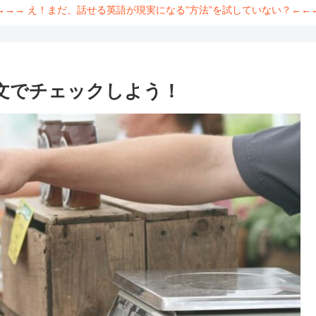
→→→ え！まだ、話せる英語が現実になる”方法”を試していない？←←
形 例文でチェックしよう！