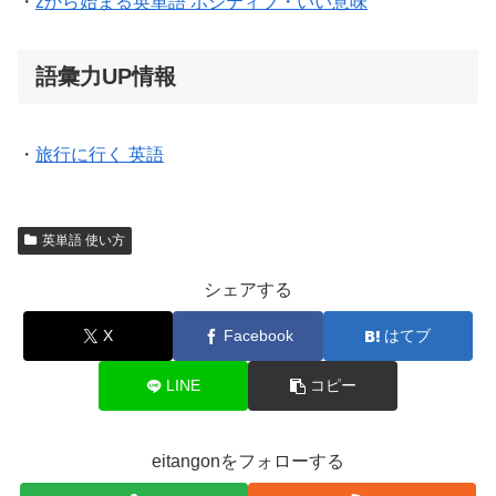
・
zから始まる英単語 ポジティブ・いい意味
語彙力UP情報
・
旅行に行く 英語
英単語 使い方
シェアする
X
Facebook
はてブ
LINE
コピー
eitangonをフォローする