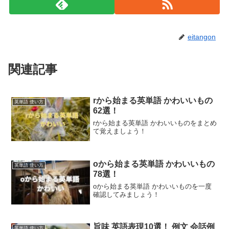
eitangon
関連記事
rから始まる英単語 かわいいもの
英単語 使い方
62選！
rから始まる英単語 かわいいものをまとめ
て覚えましょう！
oから始まる英単語 かわいいもの
英単語 使い方
78選！
oから始まる英単語 かわいいものを一度
確認してみましょう！
旨味 英語表現10選！ 例文 会話例
英単語 使い方