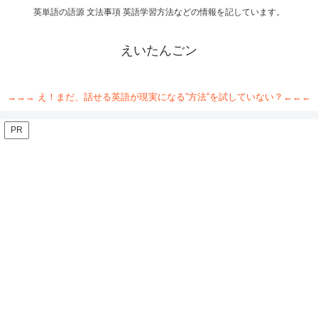
英単語の語源 文法事項 英語学習方法などの情報を記しています。
えいたんごン
→→→ え！まだ、話せる英語が現実になる”方法”を試していない？←←←
PR