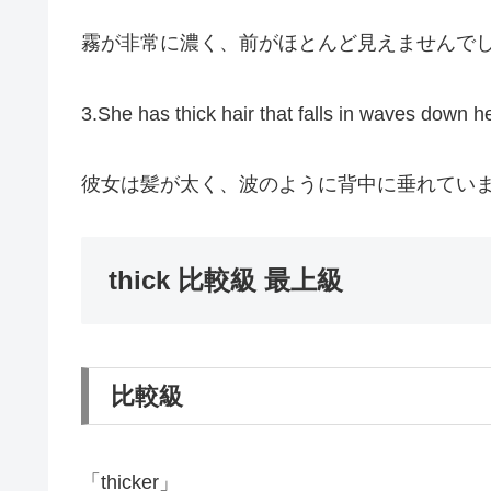
霧が非常に濃く、前がほとんど見えませんで
3.She has thick hair that falls in waves down h
彼女は髪が太く、波のように背中に垂れてい
thick 比較級 最上級
比較級
「thicker」