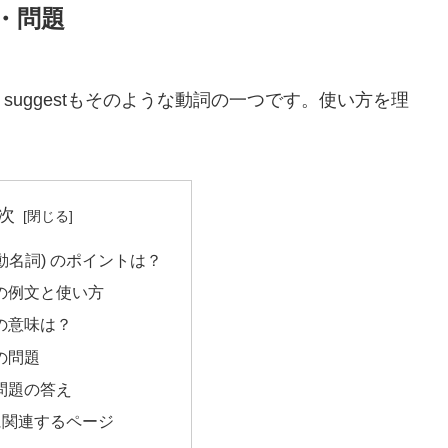
方・問題
uggestもそのような動詞の一つです。使い方を理
次
ing(動名詞) のポイントは？
ng の例文と使い方
ng の意味は？
g の問題
ng 問題の答え
に関連するページ