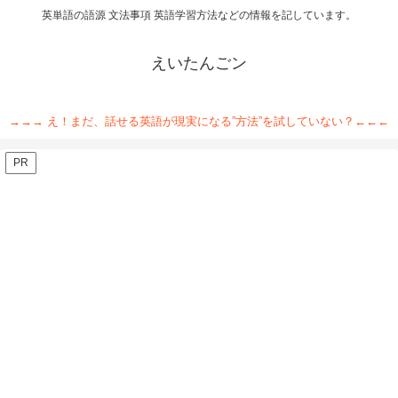
英単語の語源 文法事項 英語学習方法などの情報を記しています。
えいたんごン
→→→ え！まだ、話せる英語が現実になる”方法”を試していない？←←←
PR