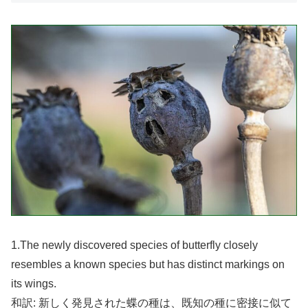
1.The newly discovered species of butterfly closely
resembles a known species but has distinct markings on
its wings.
和訳: 新しく発見された蝶の種は、既知の種に密接に似て