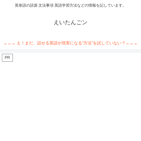
英単語の語源 文法事項 英語学習方法などの情報を記しています。
えいたんごン
→→→ え！まだ、話せる英語が現実になる”方法”を試していない？←←←
PR