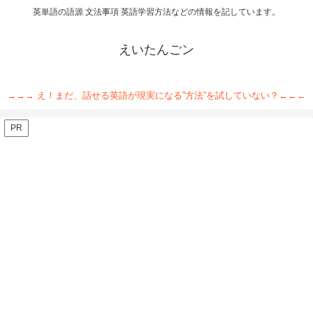
英単語の語源 文法事項 英語学習方法などの情報を記しています。
えいたんごン
→→→ え！まだ、話せる英語が現実になる”方法”を試していない？←←←
PR