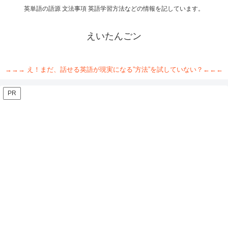
英単語の語源 文法事項 英語学習方法などの情報を記しています。
えいたんごン
→→→ え！まだ、話せる英語が現実になる”方法”を試していない？←←←
PR