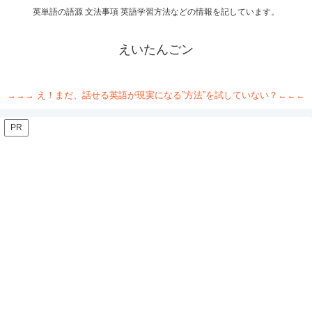
英単語の語源 文法事項 英語学習方法などの情報を記しています。
えいたんごン
→→→ え！まだ、話せる英語が現実になる”方法”を試していない？←←←
PR