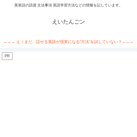
英単語の語源 文法事項 英語学習方法などの情報を記しています。
えいたんごン
→→→ え！まだ、話せる英語が現実になる”方法”を試していない？←←←
PR