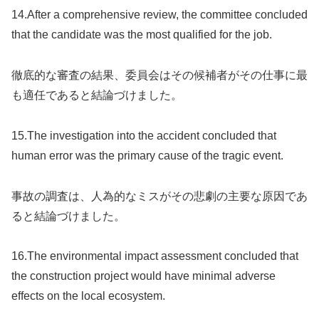
14.After a comprehensive review, the committee concluded
that the candidate was the most qualified for the job.
徹底的な審査の結果、委員会はその候補者がその仕事に最
も適任であると結論づけました。
15.The investigation into the accident concluded that
human error was the primary cause of the tragic event.
事故の調査は、人為的なミスがその悲劇の主要な原因であ
ると結論づけました。
16.The environmental impact assessment concluded that
the construction project would have minimal adverse
effects on the local ecosystem.