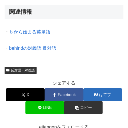
関連情報
・
ｂから始まる英単語
・
behindの対義語 反対語
反対語・対義語
シェアする
X
Facebook
はてブ
LINE
コピー
eitangonをフォローする