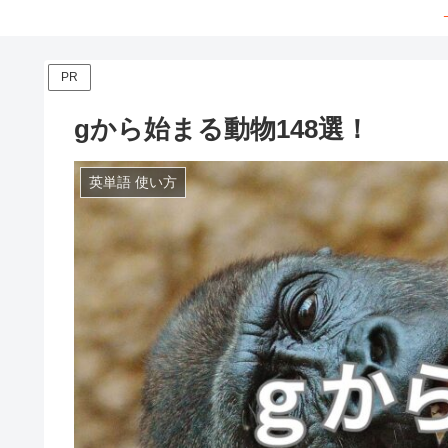
PR
gから始まる動物148選！
英単語 使い方